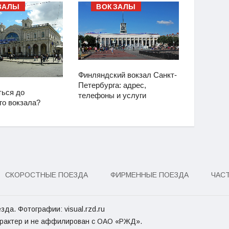
ЗАЛЫ
ВОКЗАЛЫ
ВО
Финляндский вокзал Санкт-
Петербурга: адрес,
ться до
Как добр
телефоны и услуги
го вокзала?
Финляндс
СКОРОСТНЫЕ ПОЕЗДА
ФИРМЕННЫЕ ПОЕЗДА
ЧАС
зда. Фотографии: visual.rzd.ru
арактер и не аффилирован с ОАО «РЖД».