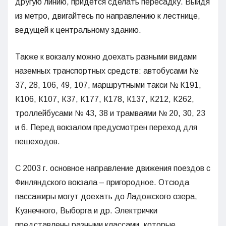
другую линию, придется сделать пересадку. Выйдя
из метро, двигайтесь по направлению к лестнице,
ведущей к центральному зданию.
Также к вокзалу можно доехать разными видами
наземных транспортных средств: автобусами №
37, 28, 106, 49, 107, маршрутными такси № К191,
К106, К107, К37, К177, К178, К137, К212, К262,
троллейбусами № 43, 38 и трамваями № 20, 30, 23
и 6. Перед вокзалом предусмотрен переход для
пешеходов.
С 2003 г. основное направление движения поездов с
Финляндского вокзала – пригородное. Отсюда
пассажиры могут доехать до Ладожского озера,
Кузнечного, Выборга и др. Электрички
представлены разными классами, которые